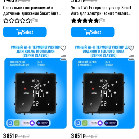
1 463 ₽
3 851 ₽
2 439 ₽
6 419 ₽
Светильник встраиваемый с
Умный Wi-Fi терморегулятор Smart
датчиком движения Smart Aura
Aura для электрического теплого
серия Classic без рамки
пола серия Classic без рамки
0
1
Select
Select
3 851 ₽
3 851 ₽
6 419 ₽
6 419 ₽