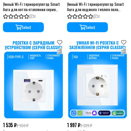
Умный Wi-Fi терморегулятор Smart
Умный Wi-Fi терморегулятор Smart
Aura для котла отопления серия
Aura для водяного теплого пола
Classic без рамки
серия Classic без рамки
0
0
Select
Select
1 535 ₽
1 997 ₽
2 559 ₽
3 329 ₽