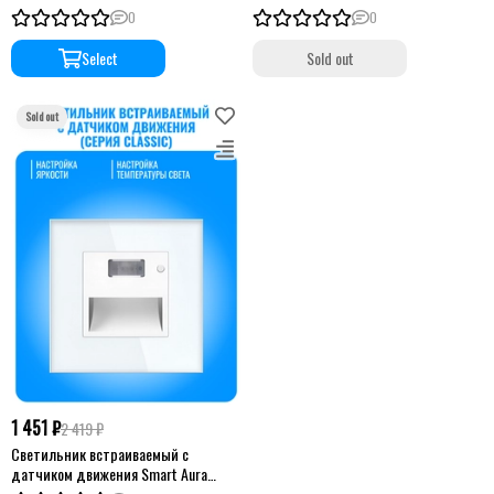
Classic
0
0
Select
Sold out
1 451 ₽
2 419 ₽
Светильник встраиваемый с
датчиком движения Smart Aura
серия Classic с рамкой из стекла