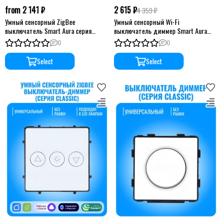
from 2 141 ₽
2 615 ₽
4 359 ₽
Умный сенсорный ZigBee
Умный сенсорный Wi-Fi
выключатель Smart Aura серия
выключатель диммер Smart Aura
Classic без рамки
серия Classic без рамки
0
0
Select
Select