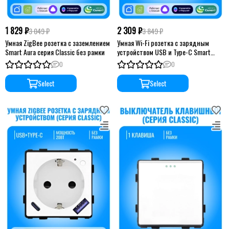
1 829 ₽
2 309 ₽
3 049 ₽
3 849 ₽
Умная ZigBee розетка с заземлением
Умная Wi-Fi розетка с зарядным
Smart Aura серия Classic без рамки
устройством USB и Type-C Smart
Aura серия Classic без рамки
0
0
Select
Select