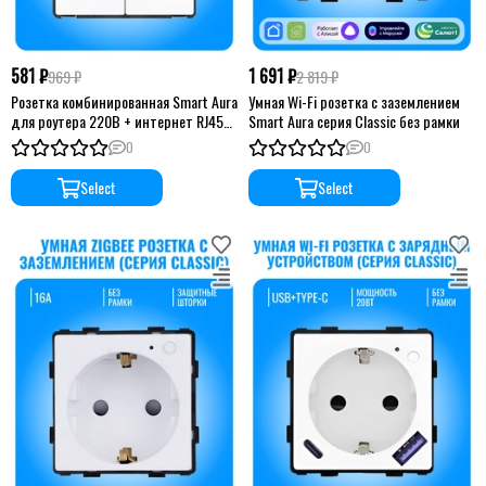
581 ₽
1 691 ₽
969 ₽
2 819 ₽
Розетка комбинированная Smart Aura
Умная Wi-Fi розетка с заземлением
для роутера 220В + интернет RJ45
Smart Aura серия Classic без рамки
серия Classic без рамки
0
0
Select
Select