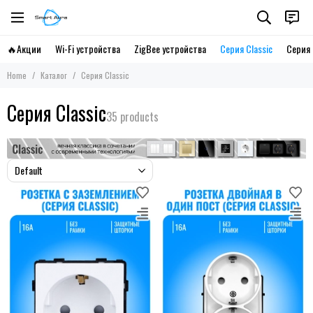
🔥Акции
Wi-Fi устройства
ZigBee устройства
Серия Classic
Серия 
Home
Каталог
Серия Classic
Серия Classic