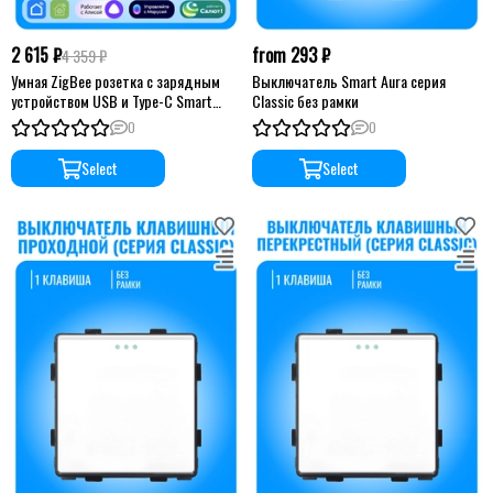
2 615 ₽
from 293 ₽
4 359 ₽
Умная ZigBee розетка с зарядным
Выключатель Smart Aura серия
устройством USB и Type-C Smart
Classic без рамки
Aura серия Classic без рамки
0
0
Select
Select