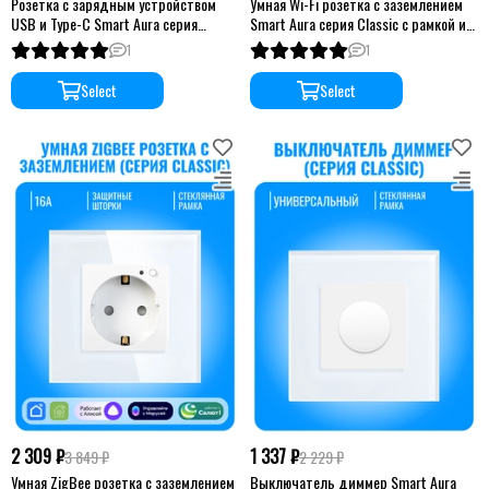
Розетка с зарядным устройством
Умная Wi-Fi розетка с заземлением
USB и Type-C Smart Aura серия
Smart Aura серия Classic с рамкой из
Classic с рамкой из стекла
стекла
1
1
Select
Select
2 309 ₽
1 337 ₽
3 849 ₽
2 229 ₽
Умная ZigBee розетка с заземлением
Выключатель диммер Smart Aura