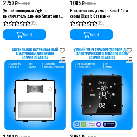
2 759 ₽
1 085 ₽
4 599 ₽
1 809 ₽
Умный сенсорный ZigBee
Выключатель диммер Smart Aura
выключатель диммер Smart Aura
серия Classic без рамки
серия Classic без рамки
0
0
Select
Select