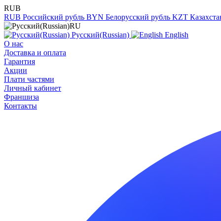
RUB
RUB
Российский рубль
BYN
Белорусский рубль
KZT
Казахста
RU
Русский(Russian)
English
О нас
Доставка и оплата
Гарантия
Акции
Плати частями
Личный кабинет
Франшиза
Контакты