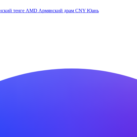
нский тенге
AMD
Армянский драм
CNY
Юань