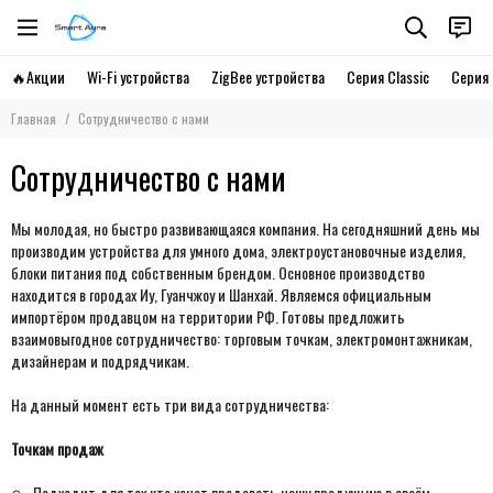
🔥Акции
Wi-Fi устройства
ZigBee устройства
Серия Classic
Серия 
Главная
Сотрудничество с нами
Сотрудничество с нами
Мы молодая, но быстро развивающаяся компания. На сегодняшний день мы
производим устройства для умного дома, электроустановочные изделия,
блоки питания под собственным брендом. Основное производство
находится в городах Иу, Гуанчжоу и Шанхай. Являемся официальным
импортёром продавцом на территории РФ. Готовы предложить
взаимовыгодное сотрудничество: торговым точкам, электромонтажникам,
дизайнерам и подрядчикам.
На данный момент есть три вида сотрудничества:
Точкам продаж
Подходит для тех кто хочет продавать нашу продукцию в своём