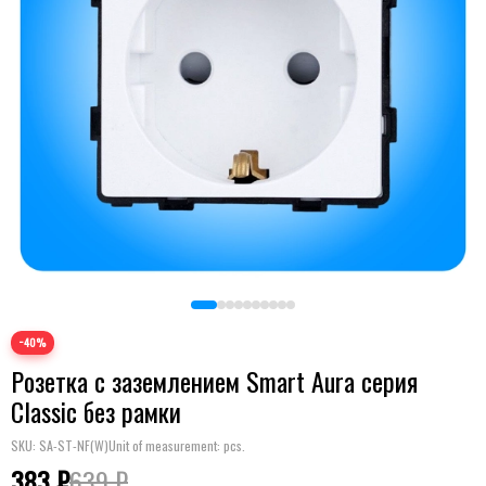
−40%
Розетка с заземлением Smart Aura серия
Classic без рамки
SKU:
SA-ST-NF(W)
Unit of measurement: pcs.
383 ₽
639 ₽