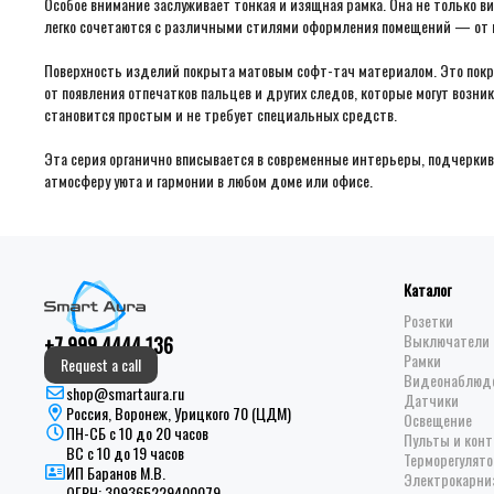
Особое внимание заслуживает тонкая и изящная рамка. Она не только 
легко сочетаются с различными стилями оформления помещений — от 
Поверхность изделий покрыта матовым софт-тач материалом. Это покр
от появления отпечатков пальцев и других следов, которые могут возн
становится простым и не требует специальных средств.
Эта серия органично вписывается в современные интерьеры, подчеркив
атмосферу уюта и гармонии в любом доме или офисе.
Каталог
Розетки
Выключатели 
+7 999 4444 136
Рамки
Request a call
Видеонаблюд
shop@smartaura.ru
Датчики
Россия, Воронеж, Урицкого 70 (ЦДМ)
Освещение
ПН-СБ с 10 до 20 часов
Пульты и кон
ВС с 10 до 19 часов
Терморегулято
ИП Баранов М.В.
Электрокарни
ОГРН:
309365229400079