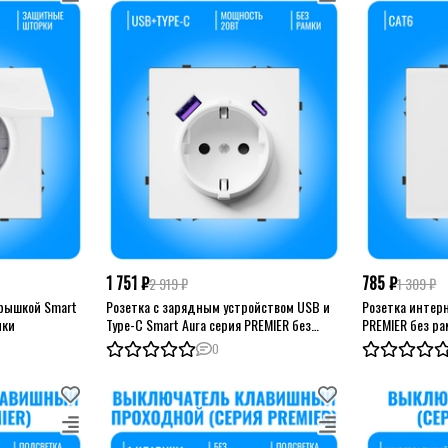
1 751 ₽
785 ₽
2 919 ₽
1 309 ₽
крышкой Smart
Розетка с зарядным устройством USB и
Розетка интерн
мки
Type-C Smart Aura серия PREMIER без
PREMIER без р
рамки
0