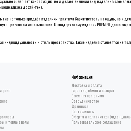
визуально облегчает конструкцию, но и делает внешний вид изделий более эле
минимализма до хай-тека.
ытие не только придаёт изделиям приятную бархатистость на ощупь, но и де
икнуть при частом использовании. Благодаря этому изделия PREMIER долго сохр
ая индивидуальность и стиль пространства. Такие изделия становятся не толь
Информация
Доставка и оплата
и реле
Гарантия, обмен и возврат
Бонусная программа
ение
Сотрудничество
Франшиза
Сертификаты
троллеры
Оферта и политика конфиденциаль
ры и теплые полы
Пользовательское соглашение
зы