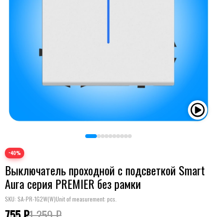
−40%
Выключатель проходной с подсветкой Smart
Aura серия PREMIER без рамки
SKU:
SA-PR-1G2W(W)
Unit of measurement: pcs.
755 ₽
1 259 ₽