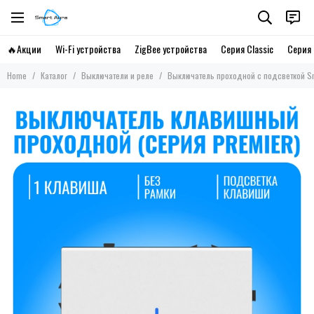
🔥Акции
Wi-Fi устройства
ZigBee устройства
Серия Classic
Серия 
Home
Каталог
Выключатели и реле
Выключатель проходной с подсветкой Sm