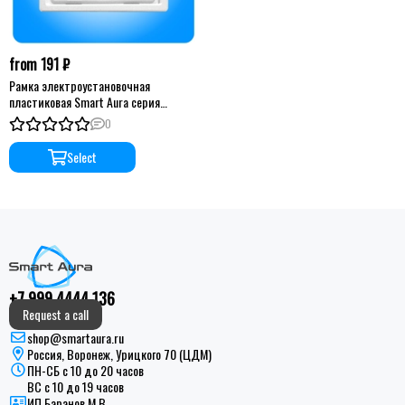
from 191 ₽
Рамка электроустановочная
пластиковая Smart Aura серия
PREMIER
0
Select
+7 999 4444 136
Request a call
shop@smartaura.ru
Россия, Воронеж, Урицкого 70 (ЦДМ)
ПН-СБ с 10 до 20 часов
ВС с 10 до 19 часов
ИП Баранов М.В.