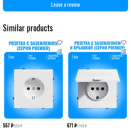
Leave a review
Similar products
557 ₽
671 ₽
929 ₽
1 119 ₽