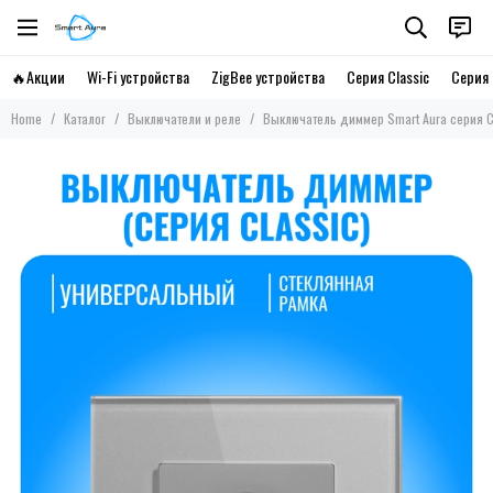
🔥Акции
Wi-Fi устройства
ZigBee устройства
Серия Classic
Серия 
Home
Каталог
Выключатели и реле
Выключатель диммер Smart Aura серия Cl