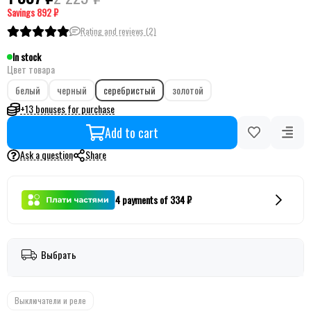
Savings
892 ₽
Rating and reviews (2)
In stock
Цвет товара
белый
черный
серебристый
золотой
+13 bonuses for purchase
Add to cart
Ask a question
Share
4 payments of 334 ₽
Выбрать
Выключатели и реле