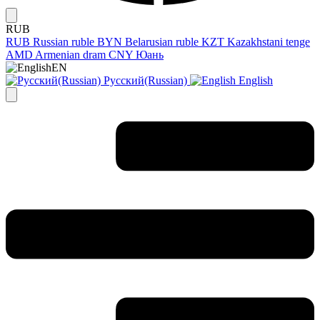
RUB
RUB
Russian ruble
BYN
Belarusian ruble
KZT
Kazakhstani tenge
AMD
Armenian dram
CNY
Юань
EN
Русский(Russian)
English