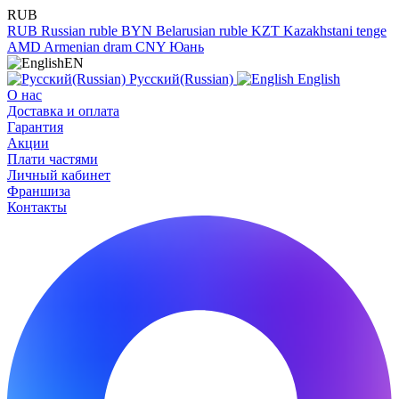
RUB
RUB
Russian ruble
BYN
Belarusian ruble
KZT
Kazakhstani tenge
AMD
Armenian dram
CNY
Юань
EN
Русский(Russian)
English
О нас
Доставка и оплата
Гарантия
Акции
Плати частями
Личный кабинет
Франшиза
Контакты