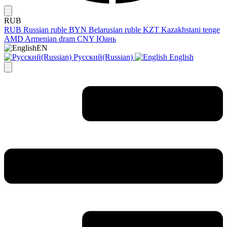
RUB
RUB
Russian ruble
BYN
Belarusian ruble
KZT
Kazakhstani tenge
AMD
Armenian dram
CNY
Юань
EN
Русский(Russian)
English