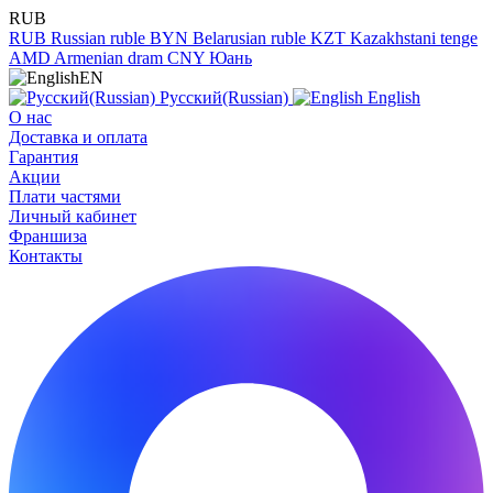
RUB
RUB
Russian ruble
BYN
Belarusian ruble
KZT
Kazakhstani tenge
AMD
Armenian dram
CNY
Юань
EN
Русский(Russian)
English
О нас
Доставка и оплата
Гарантия
Акции
Плати частями
Личный кабинет
Франшиза
Контакты