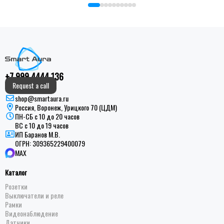
+7 999 4444 136
Request a call
shop@smartaura.ru
Россия, Воронеж, Урицкого 70 (ЦДМ)
ПН-СБ с 10 до 20 часов
ВС с 10 до 19 часов
ИП Баранов М.В.
ОГРН:
309365229400079
MAX
Каталог
Розетки
Выключатели и реле
Рамки
Видеонаблюдение
Датчики