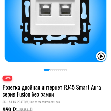
−40%
Розетка двойная интернет RJ45 Smart Aura
серия Fusion без рамки
SKU:
SA-FN-2CAT6(W)
Unit of measurement: pcs.
959 ₽
1 599 ₽