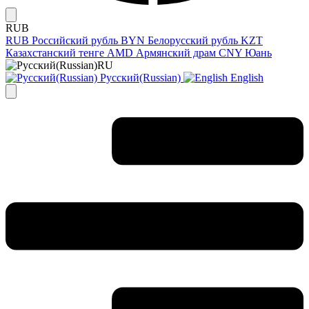
RUB
RUB
Российский рубль
BYN
Белорусский рубль
KZT
Казахстанский тенге
AMD
Армянский драм
CNY
Юань
RU
Русский(Russian)
English