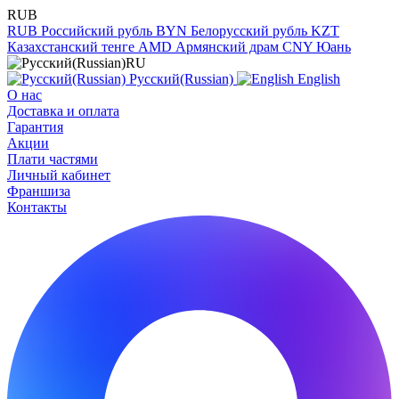
RUB
RUB
Российский рубль
BYN
Белорусский рубль
KZT
Казахстанский тенге
AMD
Армянский драм
CNY
Юань
RU
Русский(Russian)
English
О нас
Доставка и оплата
Гарантия
Акции
Плати частями
Личный кабинет
Франшиза
Контакты