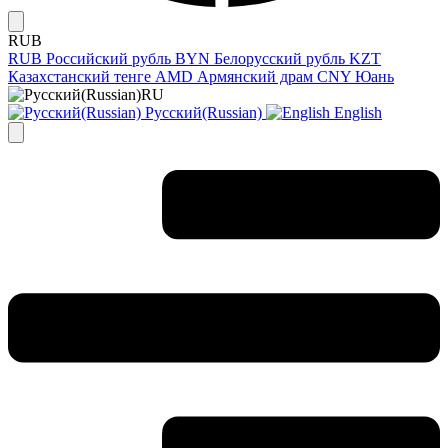
RUB
RUB
Российский рубль
BYN
Белорусский рубль
KZT
Казахстанский тенге
AMD
Армянский драм
CNY
Юань
RU
Русский(Russian)
English