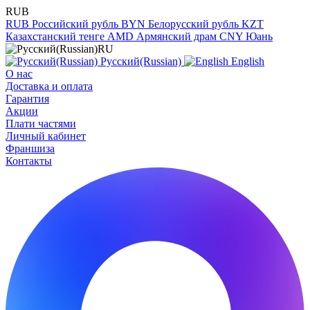
RUB
RUB
Российский рубль
BYN
Белорусский рубль
KZT
Казахстанский тенге
AMD
Армянский драм
CNY
Юань
RU
Русский(Russian)
English
О нас
Доставка и оплата
Гарантия
Акции
Плати частями
Личный кабинет
Франшиза
Контакты