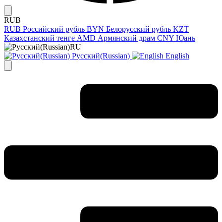
RUB
RUB
Российский рубль
BYN
Белорусский рубль
KZT
Казахстанский тенге
AMD
Армянский драм
CNY
Юань
RU
Русский(Russian)
English