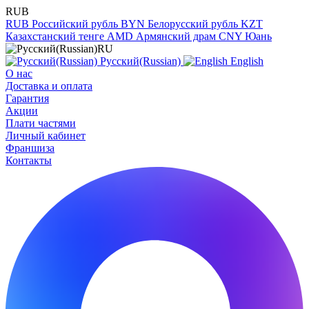
RUB
RUB
Российский рубль
BYN
Белорусский рубль
KZT
Казахстанский тенге
AMD
Армянский драм
CNY
Юань
RU
Русский(Russian)
English
О нас
Доставка и оплата
Гарантия
Акции
Плати частями
Личный кабинет
Франшиза
Контакты