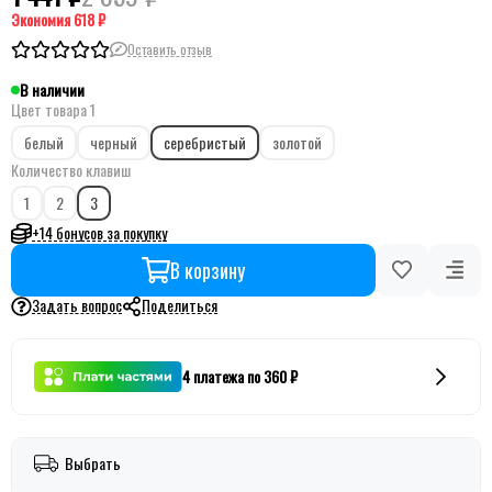
Экономия
618 ₽
Оставить отзыв
В наличии
Цвет товара 1
белый
черный
серебристый
золотой
Количество клавиш
1
2
3
+14 бонусов за покупку
В корзину
Задать вопрос
Поделиться
4 платежа по 360 ₽
Выбрать