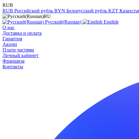
RUB
RUB
Российский рубль
BYN
Белорусский рубль
KZT
Казахста
RU
Русский(Russian)
English
О нас
Доставка и оплата
Гарантия
Акции
Плати частями
Личный кабинет
Франшиза
Контакты