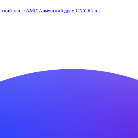
нский тенге
AMD
Армянский драм
CNY
Юань