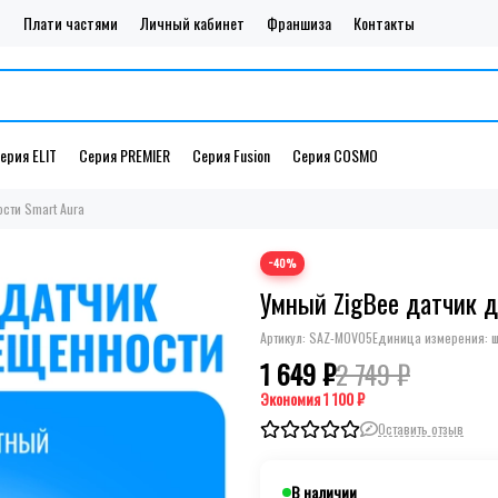
и
Плати частями
Личный кабинет
Франшиза
Контакты
ерия ELIT
Серия PREMIER
Серия Fusion
Серия COSMO
сти Smart Aura
−40%
Умный ZigBee датчик д
Артикул:
SAZ-MOV05
Единица измерения: ш
1 649 ₽
2 749 ₽
Экономия
1 100 ₽
Оставить отзыв
В наличии