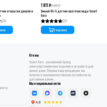
1 811 ₽
2 
3 019 ₽
атчик открытия дверей и
Умный Wi-Fi датчик протечки воды Smart
Умн
a
Aura
Sma
0
1
зину
В корзину
Кто мы
Smart Aura - российский бренд
электроустановочных изделий и устройств для
умного дома. Покупая нашу продукцию, вы
получаете высококачественные устройства по
доступным ценам.
Мы в социальных сетях
ности