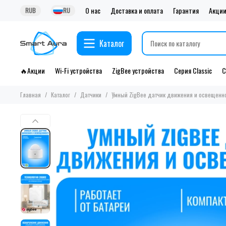
О нас
Доставка и оплата
Гарантия
Акци
RUB
RU
Каталог
🔥Акции
Wi-Fi устройства
ZigBee устройства
Серия Classic
С
Главная
Каталог
Датчики
Умный ZigBee датчик движения и освещенно