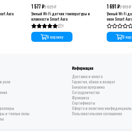
1 577 ₽
1 691 ₽
2 629 ₽
2 819 ₽
art Aura
Умный Wi-Fi датчик температуры и
Умный Wi-Fi д
влажности Smart Aura
окон Smart Aur
1
В корзину
В кор
Информация
Доставка и оплата
и реле
Гарантия, обмен и возврат
Бонусная программа
ение
Сотрудничество
Франшиза
Сертификаты
троллеры
Оферта и политика конфиденциаль
ры и теплые полы
Пользовательское соглашение
зы