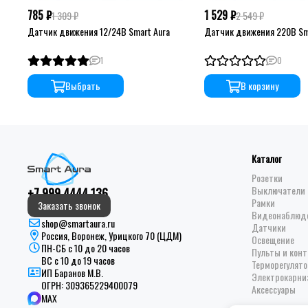
785 ₽
1 529 ₽
1 309 ₽
2 549 ₽
Датчик движения 12/24В Smart Aura
Датчик движения 220В Sm
1
0
Выбрать
В корзину
Каталог
Розетки
Выключатели 
+7 999 4444 136
Рамки
Заказать звонок
Видеонаблюд
shop@smartaura.ru
Датчики
Россия, Воронеж, Урицкого 70 (ЦДМ)
Освещение
ПН-СБ с 10 до 20 часов
Пульты и кон
ВС с 10 до 19 часов
Терморегулято
ИП Баранов М.В.
Электрокарни
ОГРН:
309365229400079
Аксессуары
MAX