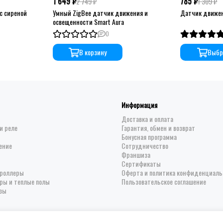
1 649 ₽
785 ₽
2 749 ₽
1 309 ₽
с сиреной
Умный ZigBee датчик движения и
Датчик движен
освещенности Smart Aura
0
В корзину
Выбр
Информация
Доставка и оплата
и реле
Гарантия, обмен и возврат
Бонусная программа
ение
Сотрудничество
Франшиза
Сертификаты
троллеры
Оферта и политика конфиденциаль
ры и теплые полы
Пользовательское соглашение
зы