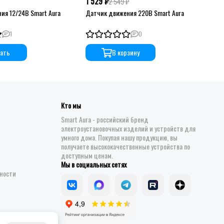
1 529 ₽
1 5
2 549 ₽
ия 12/24В Smart Aura
Датчик движения 220В Smart Aura
Умн
вла
1
0
ать
В корзину
Кто мы
Smart Aura - российский бренд
электроустановочных изделий и устройств для
умного дома. Покупая нашу продукцию, вы
получаете высококачественные устройства по
доступным ценам.
Мы в социальных сетях
ности