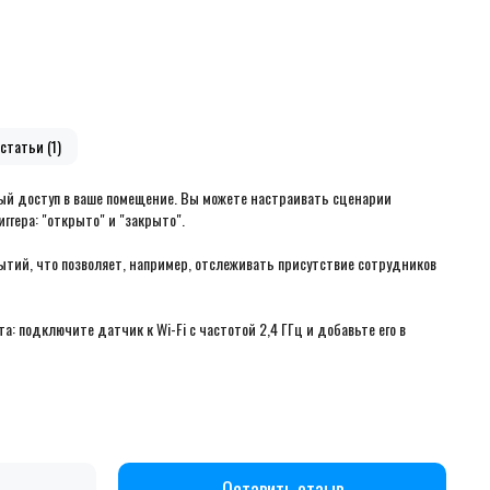
статьи (1)
ный доступ в ваше помещение. Вы можете настраивать сценарии
гера: "открыто" и "закрыто".
тий, что позволяет, например, отслеживать присутствие сотрудников
а: подключите датчик к Wi-Fi с частотой 2,4 ГГц и добавьте его в
Оставить отзыв