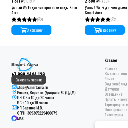
1 811 ₽
2 855 ₽
3 019 ₽
4 759 ₽
Умный Wi-Fi датчик протечки воды Smart
Умный Wi-Fi датчик дыма 
Aura
Smart Aura
1
1
В корзину
В корзину
Каталог
Розетки
Выключатели 
+7 999 4444 136
Рамки
Заказать звонок
Видеонаблюд
shop@smartaura.ru
Датчики
Россия, Воронеж, Урицкого 70 (ЦДМ)
Освещение
ПН-СБ с 10 до 20 часов
Пульты и кон
ВС с 10 до 19 часов
Терморегулято
ИП Баранов М.В.
Электрокарни
ОГРН:
309365229400079
Аксессуары
MAX