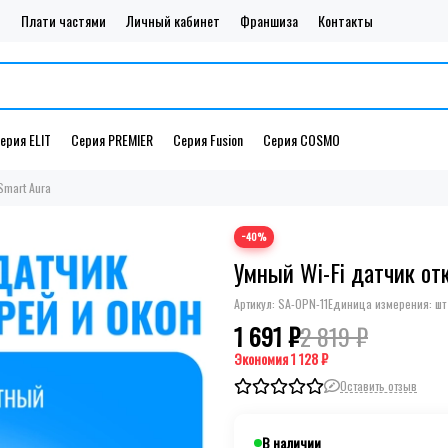
и
Плати частями
Личный кабинет
Франшиза
Контакты
ерия ELIT
Серия PREMIER
Серия Fusion
Серия COSMO
Smart Aura
−40%
Умный Wi-Fi датчик от
Артикул:
SA-OPN-11
Единица измерения: шт
1 691 ₽
2 819 ₽
Экономия
1 128 ₽
Оставить отзыв
В наличии