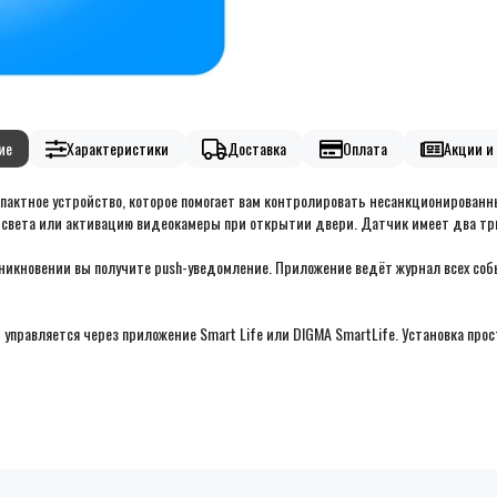
ие
Характеристики
Доставка
Оплата
Акции и 
омпактное устройство, которое помогает вам контролировать несанкционирован
света или активацию видеокамеры при открытии двери. Датчик имеет два триг
икновении вы получите push-уведомление. Приложение ведёт журнал всех собы
 управляется через приложение Smart Life или DIGMA SmartLife. Установка прост