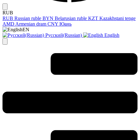
RUB
RUB
Russian ruble
BYN
Belarusian ruble
KZT
Kazakhstani tenge
AMD
Armenian dram
CNY
Юань
EN
Русский(Russian)
English