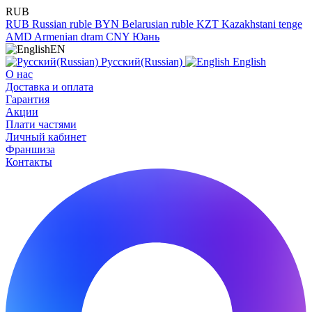
RUB
RUB
Russian ruble
BYN
Belarusian ruble
KZT
Kazakhstani tenge
AMD
Armenian dram
CNY
Юань
EN
Русский(Russian)
English
О нас
Доставка и оплата
Гарантия
Акции
Плати частями
Личный кабинет
Франшиза
Контакты