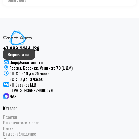
+7 999 4444 136
Request a call
shop@smartaura.ru
Россия, Воронеж, Урицкого 70 (ЦДМ)
ПН-СБ с 10 до 20 часов
ВС с 10 до 19 часов
ИП Баранов М.В.
ОГРН:
309365229400079
MAX
Каталог
Розетки
Выключатели и реле
Рамки
Видеонаблюдение