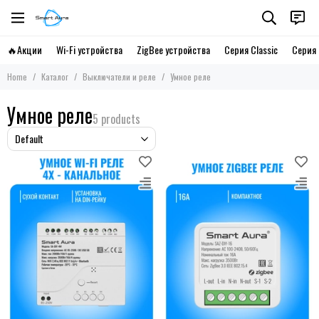
🔥Акции
Wi-Fi устройства
ZigBee устройства
Серия Classic
Серия 
Home
Каталог
Выключатели и реле
Умное реле
Умное реле