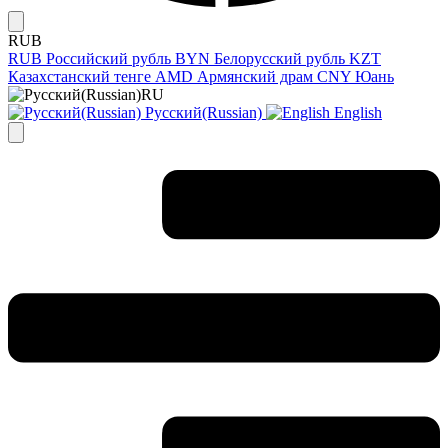
RUB
RUB
Российский рубль
BYN
Белорусский рубль
KZT
Казахстанский тенге
AMD
Армянский драм
CNY
Юань
RU
Русский(Russian)
English