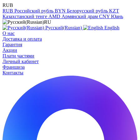
RUB
RUB
Российский рубль
BYN
Белорусский рубль
KZT
Казахстанский тенге
AMD
Армянский драм
CNY
Юань
RU
Русский(Russian)
English
О нас
Доставка и оплата
Гарантия
Акции
Плати частями
Личный кабинет
Франшиза
Контакты