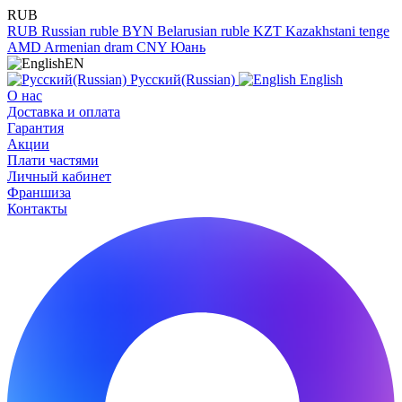
RUB
RUB
Russian ruble
BYN
Belarusian ruble
KZT
Kazakhstani tenge
AMD
Armenian dram
CNY
Юань
EN
Русский(Russian)
English
О нас
Доставка и оплата
Гарантия
Акции
Плати частями
Личный кабинет
Франшиза
Контакты