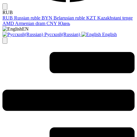
RUB
RUB
Russian ruble
BYN
Belarusian ruble
KZT
Kazakhstani tenge
AMD
Armenian dram
CNY
Юань
EN
Русский(Russian)
English