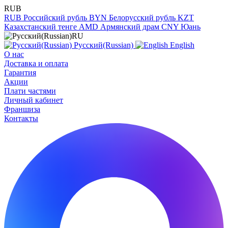
RUB
RUB
Российский рубль
BYN
Белорусский рубль
KZT
Казахстанский тенге
AMD
Армянский драм
CNY
Юань
RU
Русский(Russian)
English
О нас
Доставка и оплата
Гарантия
Акции
Плати частями
Личный кабинет
Франшиза
Контакты