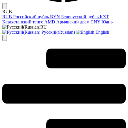
RUB
RUB
Российский рубль
BYN
Белорусский рубль
KZT
Казахстанский тенге
AMD
Армянский драм
CNY
Юань
RU
Русский(Russian)
English