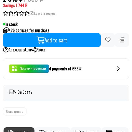
Savings
1 744 ₽
Leave a review
In stock
+26 bonuses for purchase
Add to cart
Ask a question
Share
4 payments of 653 ₽
Выбрать
Освещение