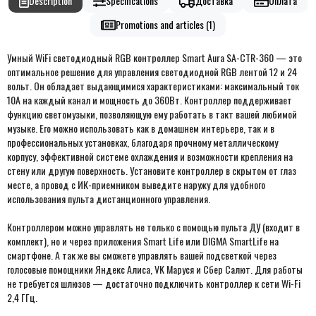
Description
Specifications
Доставка
Оплата
Promotions and articles (1)
Умный WiFi светодиодный RGB контроллер Smart Aura SA-CTR-360 — это
оптимальное решение для управления светодиодной RGB лентой 12 и 24
вольт. Он обладает выдающимися характеристиками: максимальный ток
10А на каждый канал и мощность до 360Вт. Контроллер поддерживает
функцию светомузыки, позволяющую ему работать в такт вашей любимой
музыке. Его можно использовать как в домашнем интерьере, так и в
профессиональных установках, благодаря прочному металлическому
корпусу, эффективной системе охлаждения и возможности крепления на
стену или другую поверхность. Установите контроллер в скрытом от глаз
месте, а провод с ИК-приемником выведите наружу для удобного
использования пульта дистанционного управления.
Контроллером можно управлять не только с помощью пульта ДУ (входит в
комплект), но и через приложения Smart Life или DIGMA SmartLife на
смартфоне. А так же вы сможете управлять вашей подсветкой через
голосовые помощники Яндекс Алиса, VK Маруся и Сбер Салют. Для работы
не требуется шлюзов — достаточно подключить контроллер к сети Wi-Fi
2,4 ГГц.