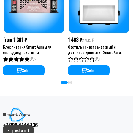
from 1 301 ₽
1 463 ₽
2 439 ₽
Блок питания Smart Aura для
Светильник встраиваемый с
светодиодной ленты
датчиком движения Smart Aura
серия Classic без рамки
2
0
Select
Select
+7 999 4444 136
Request a call