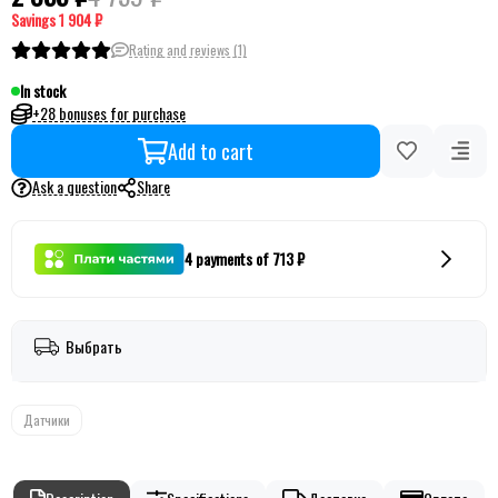
Savings
1 904 ₽
Rating and reviews (1)
In stock
+28 bonuses for purchase
Add to cart
Ask a question
Share
4 payments of 713 ₽
Выбрать
Датчики