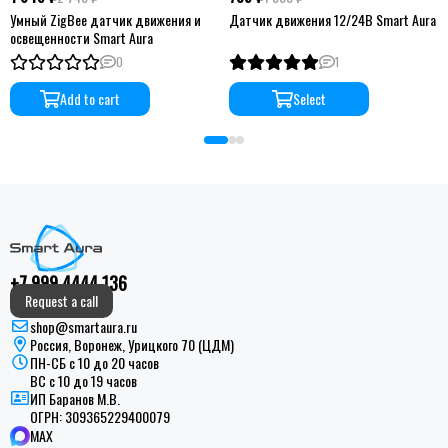
Умный ZigBee датчик движения и
Датчик движения 12/24В Smart Aura
освещенности Smart Aura
0
1
Add to cart
Select
+7 999 4444 136
Request a call
shop@smartaura.ru
Россия, Воронеж, Урицкого 70 (ЦДМ)
ПН-СБ с 10 до 20 часов
ВС с 10 до 19 часов
ИП Баранов М.В.
ОГРН:
309365229400079
MAX