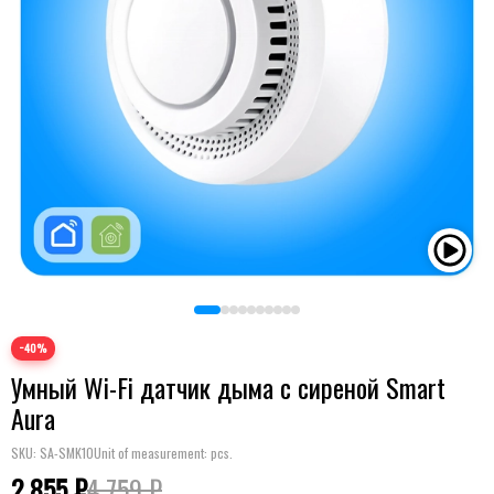
−40%
Умный Wi-Fi датчик дыма с сиреной Smart
Aura
SKU:
SA-SMK10
Unit of measurement: pcs.
2 855 ₽
4 759 ₽