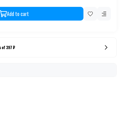
Add to cart
s of 397 ₽