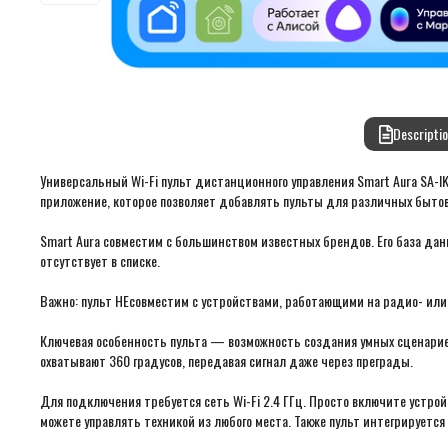
Descriptio
Универсальный Wi-Fi пульт дистанционного управления Smart Aura SA
приложение, которое позволяет добавлять пульты для различных бытов
Smart Aura совместим с большинством известных брендов. Его база дан
отсутствует в списке.
Важно: пульт НЕсовместим с устройствами, работающими на радио- или 
Ключевая особенность пульта — возможность создания умных сценариев
охватывают 360 градусов, передавая сигнал даже через преграды.
Для подключения требуется сеть Wi-Fi 2.4 ГГц. Просто включите устрой
можете управлять техникой из любого места. Также пульт интегрируетс