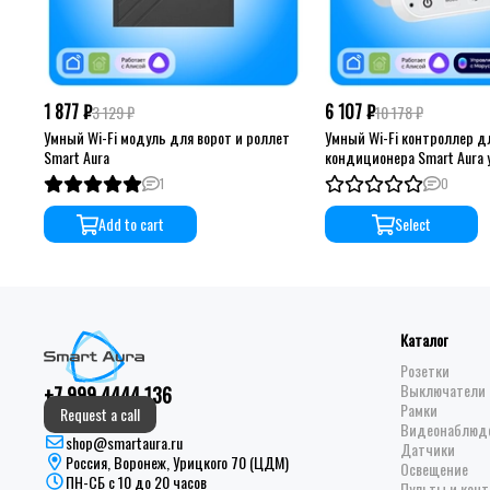
1 877 ₽
6 107 ₽
3 129 ₽
10 178 ₽
Умный Wi-Fi модуль для ворот и роллет
Умный Wi-Fi контроллер д
Smart Aura
кондиционера Smart Aura
1
0
Add to cart
Select
Каталог
Розетки
Выключатели 
+7 999 4444 136
Рамки
Request a call
Видеонаблюд
shop@smartaura.ru
Датчики
Россия, Воронеж, Урицкого 70 (ЦДМ)
Освещение
ПН-СБ с 10 до 20 часов
Пульты и кон