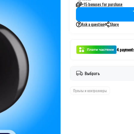
+15 bonuses for purchase
Ask a question
Share
4 payment
Выбрать
Пульты и контроллеры