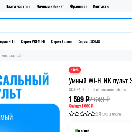
Плати частями
Личный кабинет
Франшиза
Контакты
ерия ELIT
Серия PREMIER
Серия Fusion
Серия COSMO
 универсальный
−40%
Умный Wi-Fi ИК пульт 
SKU:
SA-IK-02
Unit of measurement: pcs.
1 589 ₽
2 649 ₽
Savings
1 060 ₽
Leave a review
In stock