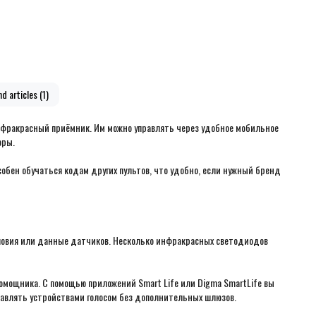
d articles (1)
нфракрасный приёмник. Им можно управлять через удобное мобильное
оры.
собен обучаться кодам других пультов, что удобно, если нужный бренд
словия или данные датчиков. Несколько инфракрасных светодиодов
 помощника. С помощью приложений Smart Life или Digma SmartLife вы
правлять устройствами голосом без дополнительных шлюзов.