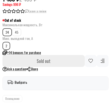
Savings
996 ₽
Leave a review
Out of stock
Максимальная мощность, Вт
24
45
Макс. выходной ток, А
2
+14 bonuses for purchase
Sold out
Ask a question
Share
Выбрать
Освещение