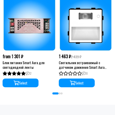
from 1 301 ₽
1 463 ₽
2 439 ₽
Блок питания Smart Aura для
Светильник встраиваемый с
светодиодной ленты
датчиком движения Smart Aura
серия Classic без рамки
2
0
Select
Select