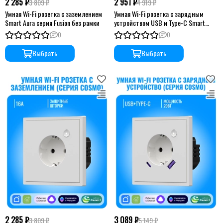
2 285 ₽
2 951 ₽
3 809 ₽
4 919 ₽
Умная Wi-Fi розетка с заземлением
Умная Wi-Fi розетка с зарядным
Smart Aura серия Fusion без рамки
устройством USB и Type-C Smart
Aura серия Fusion без рамки
0
0
Выбрать
Выбрать
2 285 ₽
3 089 ₽
3 809 ₽
5 149 ₽