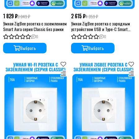
1 829 ₽
2 615 ₽
3 049 ₽
4 359 ₽
Умная ZigBee розетка с заземлением
Умная ZigBee розетка с зарядным
Smart Aura серия Classic без рамки
устройством USB и Type-C Smart
Aura серия Classic без рамки
0
0
Выбрать
Выбрать