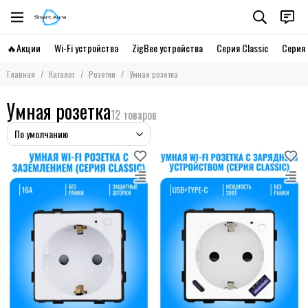
🔥Акции
Wi-Fi устройства
ZigBee устройства
Серия Classic
Серия 
Главная
Каталог
Розетки
Умная розетка
Умная розетка