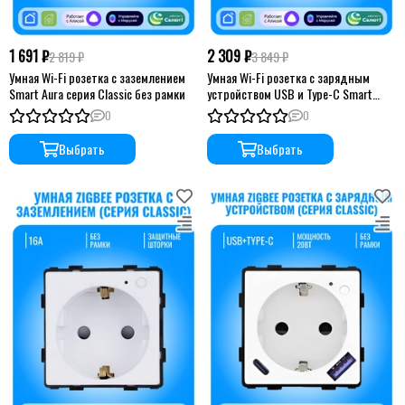
1 691 ₽
2 309 ₽
2 819 ₽
3 849 ₽
Умная Wi-Fi розетка с заземлением
Умная Wi-Fi розетка с зарядным
Smart Aura серия Classic без рамки
устройством USB и Type-C Smart
Aura серия Classic без рамки
0
0
Выбрать
Выбрать