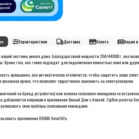
ие
Характеристики
Доставка
Оплата
Акции и 
я вашей системы умного дома. Благодаря своей мощности 20А/4400Вт, она поз
. Кроме того, она также подходит для подключения комнатных ламп или други
щность превышена, она автоматически отключится, чтобы защитить ваши элек
указанное время, что позволяет существенно экономить на электроэнергии.
аничений на бренд устройства) или колонка голосового помощника со встроен
етка добавляется напрямую в приложение Умный Дом с Алисой. ZigBee розетка 
нтролировать свои приборы голосовыми командами.
льзовать приложение DIGMA Smartlife.