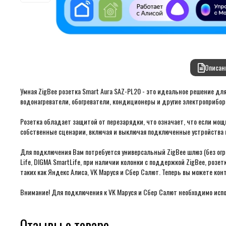
Описан
Умная ZigBee розетка Smart Aura SAZ-PL20 - это идеальное решение дл
водонагреватели, обогреватели, кондиционеры и другие электроприборы
Розетка обладает защитой от перезарядки, что означает, что если мо
собственные сценарии, включая и выключая подключенные устройства в 
Для подключения Вам потребуется универсальный ZigBee шлюз (без огр
Lifе, DIGMA SmartLife, при наличии колонки с поддержкой ZigBee, роз
таких как Яндекс Алиса, VK Маруся и Сбер Салют. Теперь вы можете ко
Внимание! Для подключения к VK Маруся и Сбер Салют необходимо испо
Отзывы о товаре