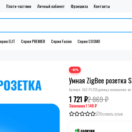
и
Плати частями
Личный кабинет
Франшиза
Контакты
ерия ELIT
Серия PREMIER
Серия Fusion
Серия COSMO
−40%
Умная ZigBee розетка 
Артикул:
SAZ-PL20
Единица измерения: шт
1 721 ₽
2 869 ₽
Экономия
1 148 ₽
Оставить отзыв
В наличии