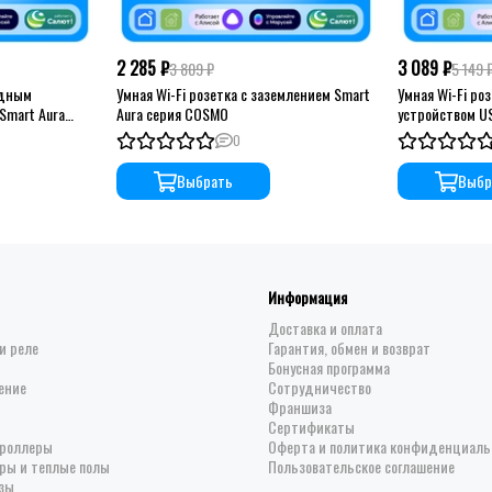
2 285 ₽
3 089 ₽
3 809 ₽
5 149 
ядным
Умная Wi-Fi розетка с заземлением Smart
Умная Wi-Fi ро
Smart Aura
Aura серия COSMO
устройством US
серия COSMO
0
Выбрать
Выбр
Информация
Доставка и оплата
и реле
Гарантия, обмен и возврат
Бонусная программа
ение
Сотрудничество
Франшиза
Сертификаты
троллеры
Оферта и политика конфиденциаль
ры и теплые полы
Пользовательское соглашение
зы