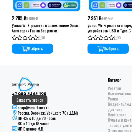
2 285 ₽
2 951 ₽
3 809 ₽
4 919 ₽
Умная Wi-Fi розетка с заземлением Smart
Умная Wi-Fi розетка с зар
Aura серия Fusion без рамки
устройством USB и Type-C 
серия Fusion без рамки
0
0
Выбрать
Выбрать
Каталог
Розетки
Выключатели 
+7 999 4444 136
Рамки
Заказать звонок
Видеонаблюд
shop@smartaura.ru
Датчики
Россия, Воронеж, Урицкого 70 (ЦДМ)
Освещение
ПН-СБ с 10 до 20 часов
Пульты и кон
ВС с 10 до 19 часов
Терморегулято
ИП Баранов М.В.
Электрокарни