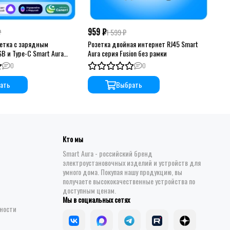
959 ₽
99
₽
1 599 ₽
зетка с зарядным
Розетка двойная интернет RJ45 Smart
Роз
B и Type-C Smart Aura
Aura серия Fusion без рамки
Aur
0
0
ать
Выбрать
Кто мы
Smart Aura - российский бренд
электроустановочных изделий и устройств для
умного дома. Покупая нашу продукцию, вы
получаете высококачественные устройства по
доступным ценам.
Мы в социальных сетях
ности