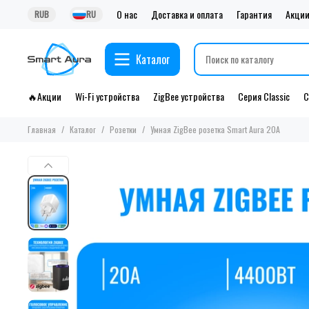
О нас
Доставка и оплата
Гарантия
Акци
RUB
RU
Каталог
🔥Акции
Wi-Fi устройства
ZigBee устройства
Серия Classic
С
Главная
Каталог
Розетки
Умная ZigBee розетка Smart Aura 20А