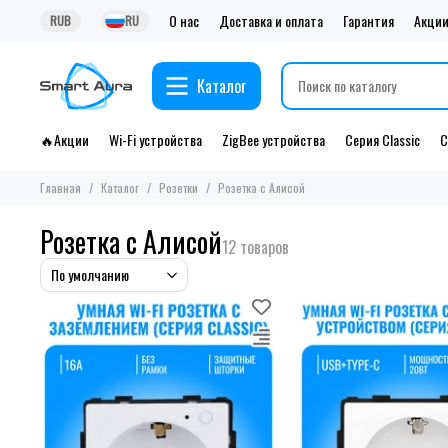
О нас
Доставка и оплата
Гарантия
Акци
RUB
RU
Каталог
🔥Акции
Wi-Fi устройства
ZigBee устройства
Серия Classic
С
Главная
Каталог
Розетки
Розетка с Алисой
Розетка с Алисой