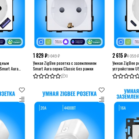
1 829 ₽
2 615 ₽
3 049 ₽
4 359 
ядным
Умная ZigBee розетка с заземлением
Умная ZigBee 
Smart Aura
Smart Aura серия Classic без рамки
устройством US
серия Classic 
0