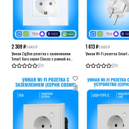
2 309 ₽
1 613 ₽
3 849 ₽
2 689 ₽
Умная ZigBee розетка с заземлением
Умная Wi-Fi розетка Smart 
Smart Aura серия Classic с рамкой из
стекла
0
0