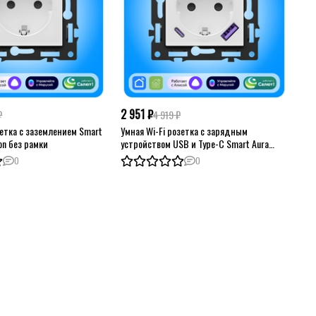
2 951 ₽
₽
4 919 ₽
зетка с заземлением Smart
Умная Wi-Fi розетка с зарядным
on без рамки
устройством USB и Type-C Smart Aura
серия Fusion без рамки
0
0