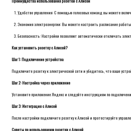
Преимущества использования розетки с Алисой
Удобство управления: С помощью голосовых команд вы можете включ
Экономия электроэнергии: Вы можете настроить расписание работы
Безопасность: Настройки позволяют автоматически отключать элект
Как установить розетку с Алисой?
Шаг 1: Подключение устройства
Подключите розетку к электрической сети и убедитесь, что ваше устрой
Шаг 2: Настройка через приложение
Установите приложение Яндекс и следуйте инструкциям по подключению
Шаг 3: Интеграция с Алисой
После настройки подключите розетку к Алисой и протестируйте управл
Советы по использованию розетки с Алисой