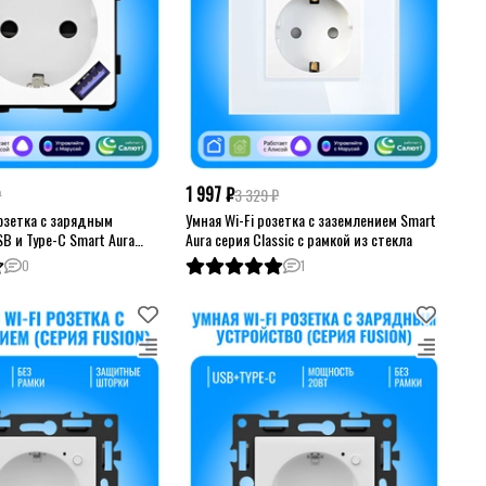
1 997 ₽
₽
3 329 ₽
розетка с зарядным
Умная Wi-Fi розетка с заземлением Smart
B и Type-C Smart Aura
Aura серия Classic с рамкой из стекла
без рамки
0
1