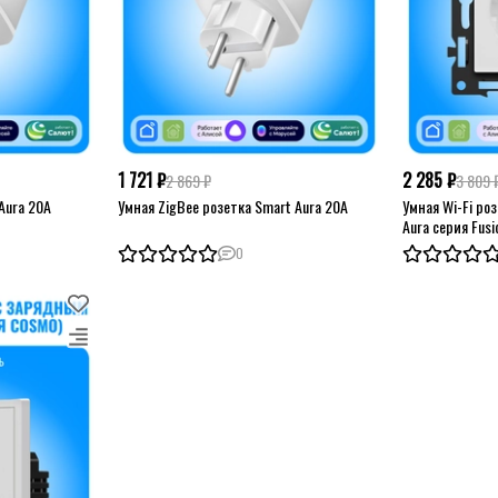
1 721 ₽
2 285 ₽
2 869 ₽
3 809 
Aura 20А
Умная ZigBee розетка Smart Aura 20А
Умная Wi-Fi ро
Aura серия Fusi
0