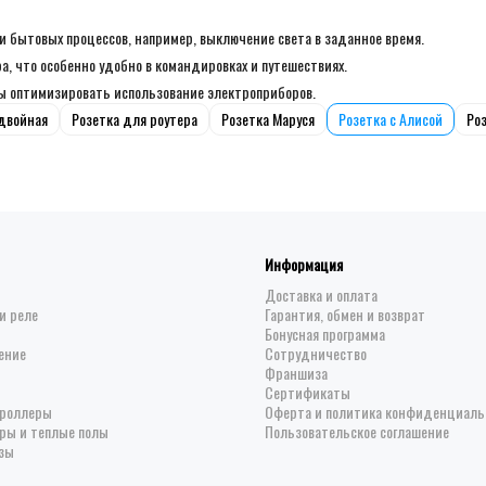
 бытовых процессов, например, выключение света в заданное время.
, что особенно удобно в командировках и путешествиях.
бы оптимизировать использование электроприборов.
 двойная
Розетка для роутера
Розетка Маруся
Розетка с Алисой
Ро
Информация
Доставка и оплата
и реле
Гарантия, обмен и возврат
Бонусная программа
ение
Сотрудничество
Франшиза
Сертификаты
троллеры
Оферта и политика конфиденциаль
ры и теплые полы
Пользовательское соглашение
зы