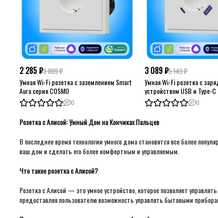
2 285 ₽
3 089 ₽
3 809 ₽
5 149 ₽
Умная Wi-Fi розетка с заземлением Smart
Умная Wi-Fi розетка с зар
Aura серия COSMO
устройством USB и Type-C 
серия COSMO
0
0
Розетка с Алисой: Умный Дом на Кончиках Пальцев
В последнее время технологии умного дома становятся все более популя
ваш дом и сделать его более комфортным и управляемым.
Что такое розетка с Алисой?
Розетка с Алисой — это умное устройство, которое позволяет управлять
предоставляя пользователю возможность управлять бытовыми приборам