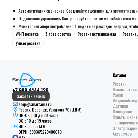
Автоматизация сценариев: Создавайте сценарии для автоматизации
Отдаленное управление: Контролируйте розетки из любой точки мира
Мониторинг энергопотребления: Следите за расходом энергии, что
Wi-Fi розетка
Zigbee розетка
Розетка встраиваемая
Розетка
Умная розетка
Каталог
Розетки
Выключатели 
+7 999 4444 136
Рамки
Заказать звонок
Видеонаблюд
shop@smartaura.ru
Датчики
Россия, Воронеж, Урицкого 70 (ЦДМ)
Освещение
ПН-СБ с 10 до 20 часов
Пульты и кон
ВС с 10 до 19 часов
Терморегулято
ИП Баранов М.В.
Электрокарни
ОГРН:
309365229400079
Аксессуары
MAX