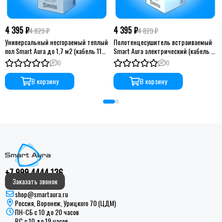
4 395 ₽
4 395 ₽
4 829 ₽
4 829 ₽
Универсальный несгораемый теплый
Полотенцесушитель встраиваемый
пол Smart Aura до 1,7 м2 (кабель 11
Smart Aura электрический (кабель 11
м)
м)
0
0
В корзину
В корзину
+7 999 4444 136
Заказать звонок
shop@smartaura.ru
Россия, Воронеж, Урицкого 70 (ЦДМ)
ПН-СБ с 10 до 20 часов
ВС с 10 до 19 часов