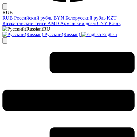
RUB
RUB
Российский рубль
BYN
Белорусский рубль
KZT
Казахстанский тенге
AMD
Армянский драм
CNY
Юань
RU
Русский(Russian)
English