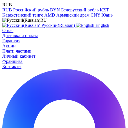
RUB
RUB
Российский рубль
BYN
Белорусский рубль
KZT
Казахстанский тенге
AMD
Армянский драм
CNY
Юань
RU
Русский(Russian)
English
О нас
Доставка и оплата
Гарантия
Акции
Плати частями
Личный кабинет
Франшиза
Контакты