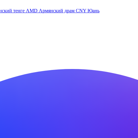
нский тенге
AMD
Армянский драм
CNY
Юань