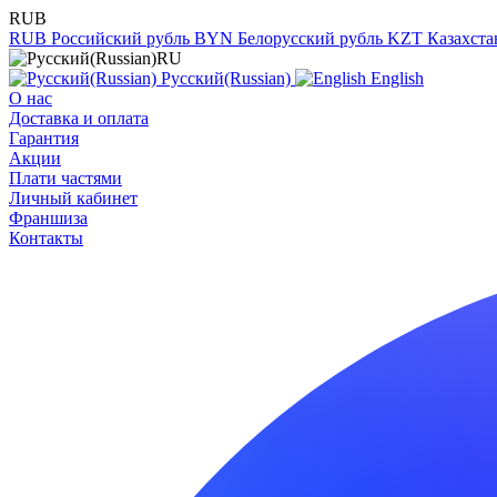
RUB
RUB
Российский рубль
BYN
Белорусский рубль
KZT
Казахста
RU
Русский(Russian)
English
О нас
Доставка и оплата
Гарантия
Акции
Плати частями
Личный кабинет
Франшиза
Контакты