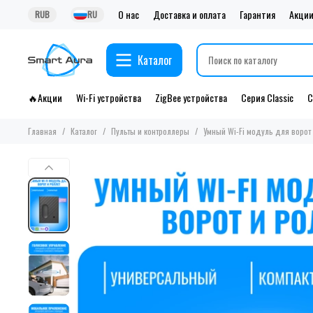
О нас
Доставка и оплата
Гарантия
Акци
RUB
RU
Каталог
🔥Акции
Wi-Fi устройства
ZigBee устройства
Серия Classic
С
Главная
Каталог
Пульты и контроллеры
Умный Wi-Fi модуль для ворот 