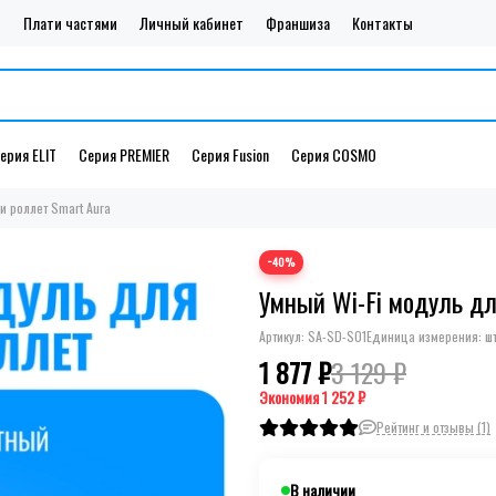
и
Плати частями
Личный кабинет
Франшиза
Контакты
ерия ELIT
Серия PREMIER
Серия Fusion
Серия COSMO
и роллет Smart Aura
−40%
Умный Wi-Fi модуль дл
Артикул:
SA-SD-S01
Единица измерения: ш
1 877 ₽
3 129 ₽
Экономия
1 252 ₽
Рейтинг и отзывы (1)
В наличии