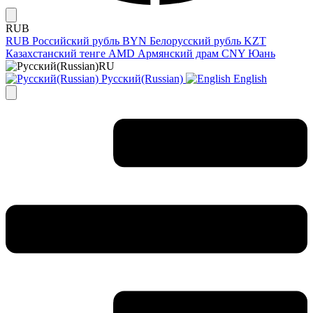
RUB
RUB
Российский рубль
BYN
Белорусский рубль
KZT
Казахстанский тенге
AMD
Армянский драм
CNY
Юань
RU
Русский(Russian)
English