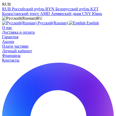
RUB
RUB
Российский рубль
BYN
Белорусский рубль
KZT
Казахстанский тенге
AMD
Армянский драм
CNY
Юань
RU
Русский(Russian)
English
О нас
Доставка и оплата
Гарантия
Акции
Плати частями
Личный кабинет
Франшиза
Контакты