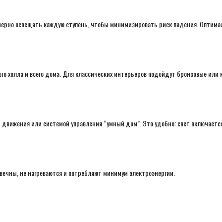
мерно освещать каждую ступень, чтобы минимизировать риск падения. Оптим
го холла и всего дома. Для классических интерьеров подойдут бронзовые ил
ижения или системой управления “умный дом”. Это удобно: свет включается т
ечны, не нагреваются и потребляют минимум электроэнергии.