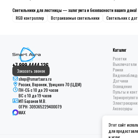
Светильники для лестницы — залог уюта и безопасности вашего дома!
RGB контроллер
Встраиваемые светильники
Светильник с да
Каталог
Розетки
Выключатели 
+7 999 4444 136
Рамки
Заказать звонок
Видеонаблюд
shop@smartaura.ru
Датчики
Россия, Воронеж, Урицкого 70 (ЦДМ)
Освещение
ПН-СБ с 10 до 20 часов
Пульты и кон
ВС с 10 до 19 часов
Терморегулято
ИП Баранов М.В.
Электрокарни
ОГРН:
309365229400079
Аксессуары
MAX
Этот сайт исполь
для предоставле
и услуг.